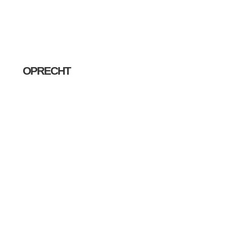
OPRECHT
GOED IN MARKETING.
Buro FRANKLY
Schalklaan 16,
4481 BN Kloetinge
+31 6 1372 2035
info@burofrankly.nl