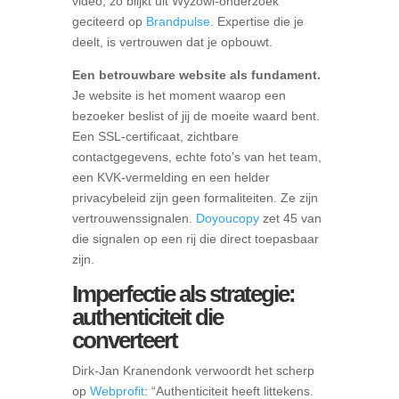
video, zo blijkt uit Wyzowl-onderzoek
geciteerd op
Brandpulse
. Expertise die je
deelt, is vertrouwen dat je opbouwt.
Een betrouwbare website als fundament.
Je website is het moment waarop een
bezoeker beslist of jij de moeite waard bent.
Een SSL-certificaat, zichtbare
contactgegevens, echte foto’s van het team,
een KVK-vermelding en een helder
privacybeleid zijn geen formaliteiten. Ze zijn
vertrouwenssignalen.
Doyoucopy
zet 45 van
die signalen op een rij die direct toepasbaar
zijn.
Imperfectie als strategie:
authenticiteit die
converteert
Dirk-Jan Kranendonk verwoordt het scherp
op
Webprofit
: “Authenticiteit heeft littekens.